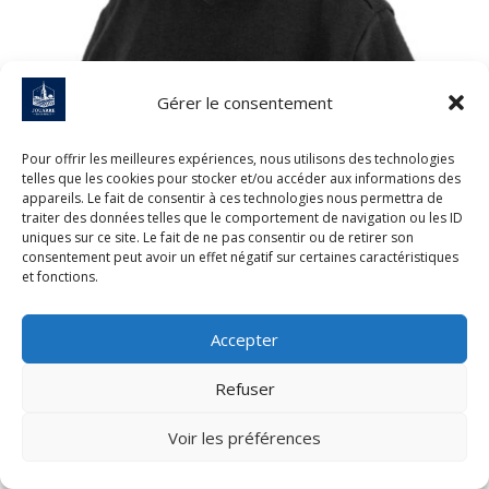
Gérer le consentement
Pour offrir les meilleures expériences, nous utilisons des technologies
telles que les cookies pour stocker et/ou accéder aux informations des
appareils. Le fait de consentir à ces technologies nous permettra de
traiter des données telles que le comportement de navigation ou les ID
uniques sur ce site. Le fait de ne pas consentir ou de retirer son
Gilbert ANCERET
consentement peut avoir un effet négatif sur certaines caractéristiques
et fonctions.
77 ans, Bourg
Accepter
Retraité
Ancien Sapeur Pompier
Refuser
Président de l’association l’âge d’or
Voir les préférences
Conseiller municipal 2008-2014