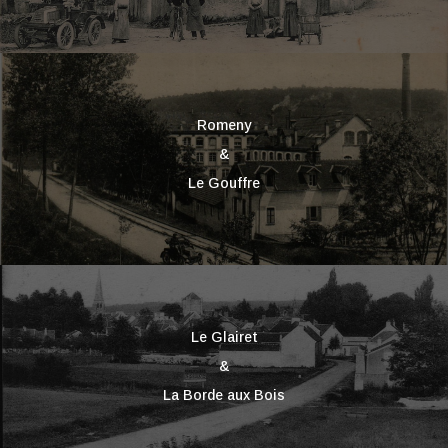
Romeny
&
Le Gouffre
Le Glairet
&
La Borde aux Bois