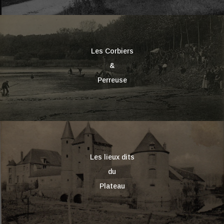
Les Corbiers
&
Perreuse
Les lieux dits
du
Plateau